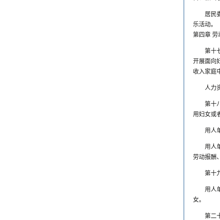
居民
乐活动。
第四章 
第十
开展面向
收入家庭
人力
第十
用妇女或
用人
用人
劳动报酬
第十
用人
女。
第二