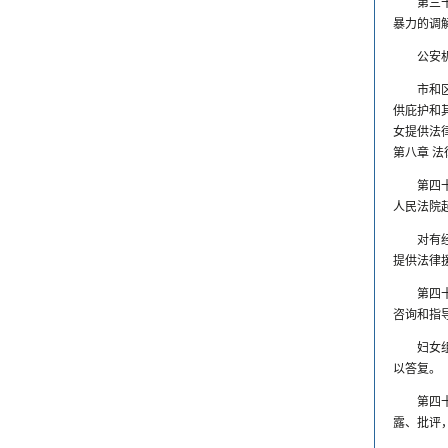
第三
暴力的调
公安
市和
供庇护和
女提供法
第八章 
第四
人民法院
对有
提供法律
第四
咨询和指
妇女
以答复。
第四
露、批评