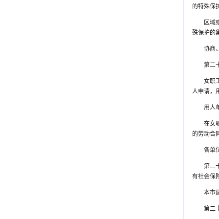
的特殊保
区域
殊保护的
协商
第二
女职
人申请，
用人
在女
的劳动合
各单
第二
有社会保
本市
第二