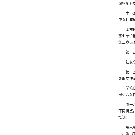
织措施对
本市
中女性成
本市
事业单位
第三章 
第十
妇女
第十
录取女性
学校
展适合女
第十
不同特点
培训。
用人
目、派出