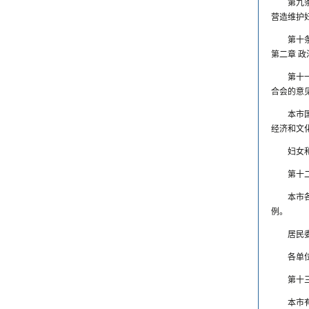
第九
营造维护
第十
第二章 政
第十
合会的意
本市
经济和文
妇女
第十
本市
例。
居民
各单
第十
本市