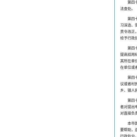
第四
法查处。
第四
习深造、
责令改正
给予行政
第四
提高招用
其所在单
在单位或
第四
议或者村
乡、镇人
第四
者对提出
对直接负
本市
要帮助，
行政处分