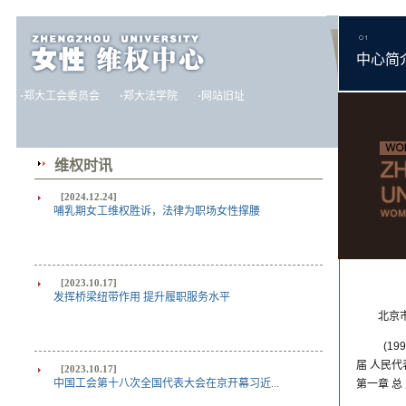
中心简
·
郑大工会委员会
·
郑大法学院
·
网站旧址
维权时讯
[2024.12.24]
哺乳期女工维权胜诉，法律为职场女性撑腰
[2023.10.17]
发挥桥梁纽带作用 提升履职服务水平
北京
(1
届 人民
[2023.10.17]
中国工会第十八次全国代表大会在京开幕习近...
第一章 总