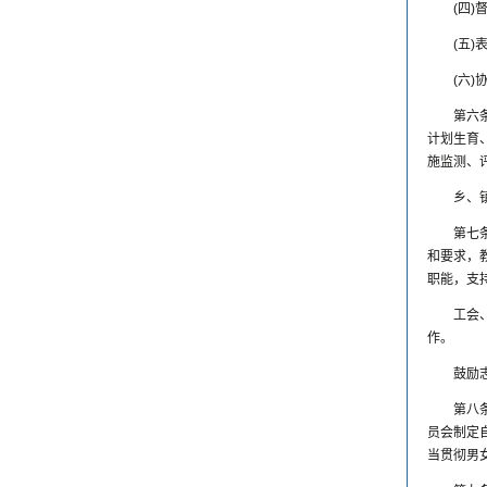
(四
(五
(六
第六
计划生育
施监测、
乡、
第七
和要求，
职能，支
工会
作。
鼓励
第八
员会制定
当贯彻男