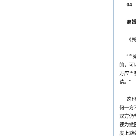
0
4
离
《民
“
自
的，可
方应当
请。”
这
何一方
双方仍
视为撤
度上避