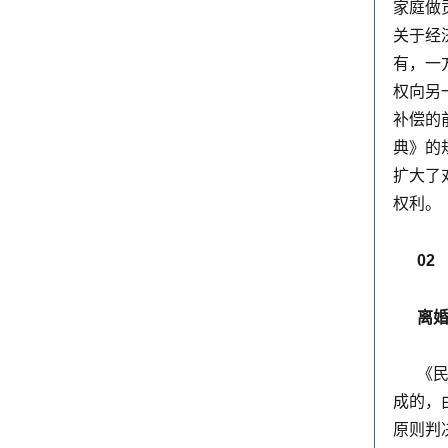
家庭做
关于经
有，一
权向另
补偿的
典》的
扩大了
权利。
0
2
离
《民
成的，
原则判