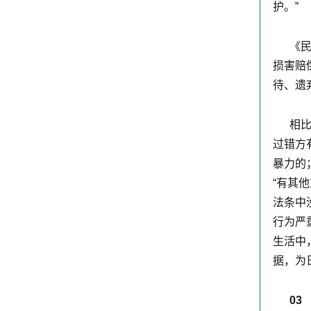
护。”
《民
损害赔
待、遗
相
过错方
暴力的
“有其
法条中
行为严
生活中
据，为
0
3