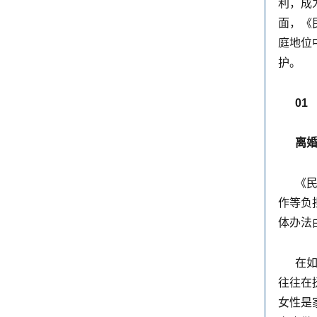
利，成
面，《
庭地位
护。
0
1
离
《民
作等负
体办法
在如
往往在
女性是