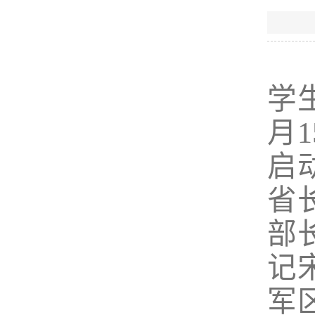
学
月
启
省
部
记
军