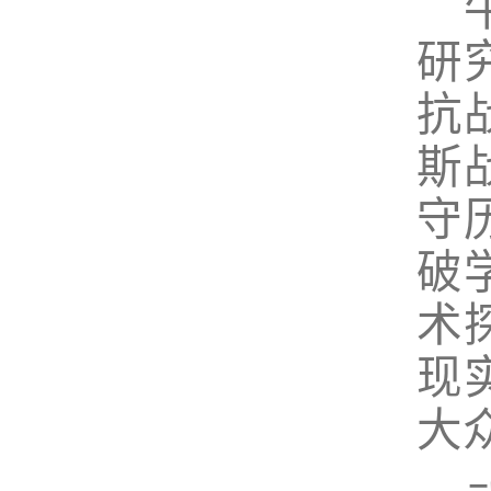
研
抗
斯
守
破
术
现
大