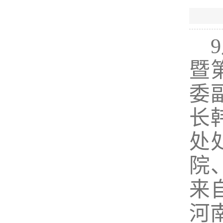
暨
委
长
处
院
来
河