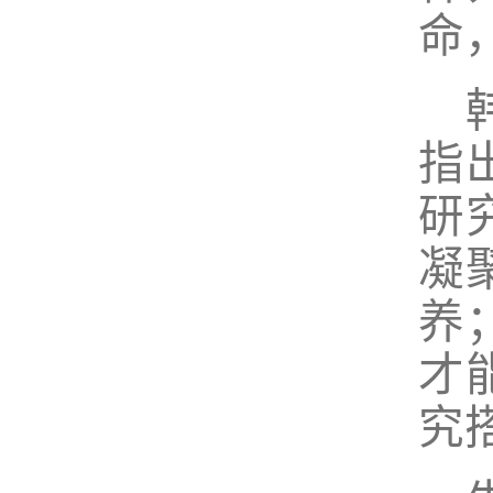
命
指
研
凝
养
才
究