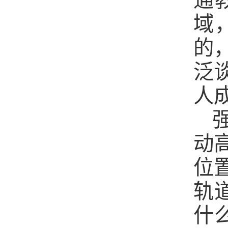
通
域
的
泛
人
动
位
轨
什