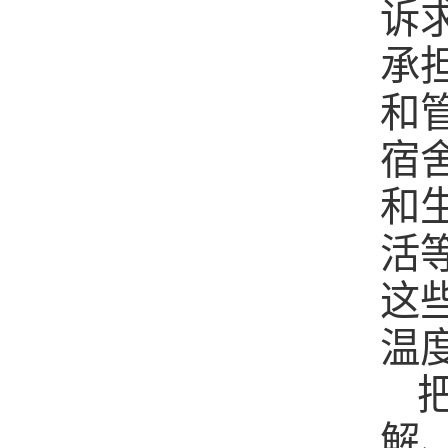
诉
承
和
宿
和
活
这
温
解