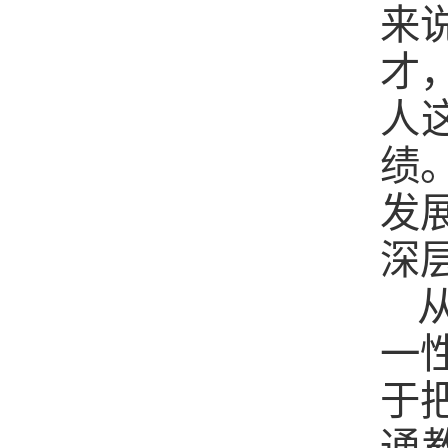
来
才
人
绩
发
深
一
于