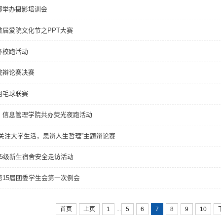
部举办摄影培训会
首届爱院文化节之PPT大赛
环校跑活动
院辩论赛决赛
羽毛球联赛
、信息管理学院共办荧光夜跑活动
“关注大学生活，思辨人生哲理”主题辩论赛
15级新生宿舍安全走访活动
第15届团委学生会第一次例会
...
首页
上页
1
5
6
7
8
9
10