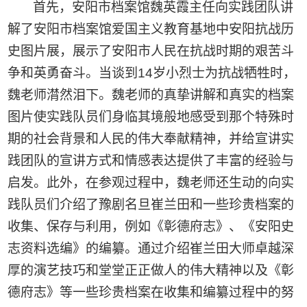
首先，安阳市档案馆魏英霞主任向实践团队讲
解了安阳市档案馆爱国主义教育基地中安阳抗战历
史图片展，展示了安阳市人民在抗战时期的艰苦斗
争和英勇奋斗。当谈到
14
岁小烈士为抗战牺牲时，
魏老师潸然泪下。魏老师的真挚讲解和真实的档案
图片使实践队员们身临其境般地感受到那个特殊时
期的社会背景和人民的伟大奉献精神，并给宣讲实
践团队的宣讲方式和情感表达提供了丰富的经验与
启发。此外，在参观过程中，魏老师还生动的向实
践队员们介绍了豫剧名旦崔兰田和一些珍贵档案的
收集、保存与利用，例如《彰德府志》、《安阳史
志资料选编》的编纂。通过介绍崔兰田大师卓越深
厚的演艺技巧和堂堂正正做人的伟大精神以及《彰
德府志》等一些珍贵档案在收集和编纂过程中的努