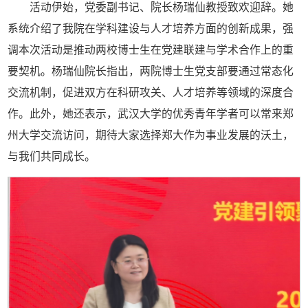
活动伊始，党委副书记、院长杨瑞仙教授致欢迎辞。她
系统介绍了我院在学科建设与人才培养方面的创新成果，强
调本次活动是推动两校博士生在党建联建与学术合作上的重
要契机。杨瑞仙院长指出，两院博士生党支部要通过常态化
交流机制，促进双方在科研攻关、人才培养等领域的深度合
作。此外，她还表示，武汉大学的优秀青年学者可以常来郑
州大学交流访问，期待大家选择郑大作为事业发展的沃土，
与我们共同成长。