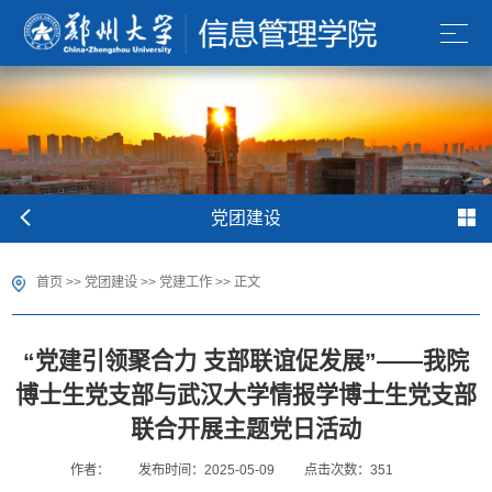
党团建设
首页
>>
党团建设
>>
党建工作
>> 正文
“党建引领聚合力 支部联谊促发展”——我院
博士生党支部与武汉大学情报学博士生党支部
联合开展主题党日活动
作者：
发布时间：2025-05-09
点击次数：
351