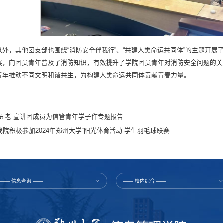
以外，其他团支部也围绕“消防安全伴我行”、“共建人类命运共同体”的主题开
展，向团员青年普及了消防知识，有效提升了学院团员青年对消防安全问题的关
青年推动不同文明和谐共生，为构建人类命运共同体贡献青春力量。
“五老”宣讲团成员为信管青年学子作专题报告
我院积极参加2024年郑州大学“阳光体育活动”学生羽毛球联赛