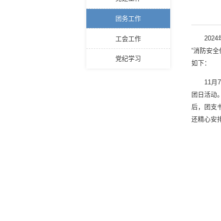
团务工作
20
工会工作
“消防安
党纪学习
如下：
11
团日活动
后，团支
还精心安