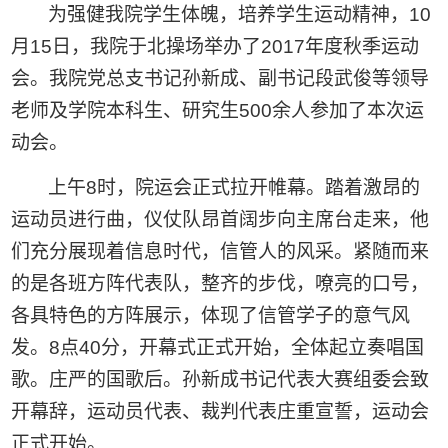
为强健我院学生体魄，培养学生运动精神，
10
月
15
日，我院于北操场举办了
2017
年度秋季运动
会。我院党总支书记孙新成、副书记段武俊等领导
老师及学院本科生、研究生
500
余人参加了本次运
动会。
上午
8
时，院运会正式拉开帷幕。踏着激昂的
运动员进行曲，仪仗队昂首阔步向主席台走来，他
们充分展现着信息时代，信管人的风采。紧随而来
的是各班方阵代表队，整齐的步伐，嘹亮的口号，
各具特色的方阵展示，体现了信管学子的意气风
发。
8
点
40
分，开幕式正式开始，全体起立奏唱国
歌。庄严的国歌后。孙新成书记代表大赛组委会致
开幕辞，运动员代表、裁判代表庄重宣誓，运动会
正式开始。