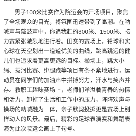
男子
100
米比赛作为院运会的开场项目，聚焦
了全场观众的目光，将氛围迅速带到了高潮。在呐
喊声与敲鼓声中，你追我赶的
800
米、
1500
米、接
力赛紧张激烈地进行着。田赛的赛场上，铅球和实
心球在天空划出一道道优美的曲线，跳高跳远的健
儿们也追求着更高更远的目标。操场上，跳大小
绳、拔河比赛、绑腿跑等项目有条不紊地进行，运
动员在同学们的加油声中拼搏努力，汗水与笑声并
存。教职工趣味赛场上，老师们洋溢着青春的热情
和活力，卸掉了生活和工作中的压力，阵阵欢声与
操场的呐喊融为一体，亲子默契投掷更是赛场上别
样动人的风景。最后，精彩的足球表演赛和舞蹈表
演为此次院运会画上了句号。