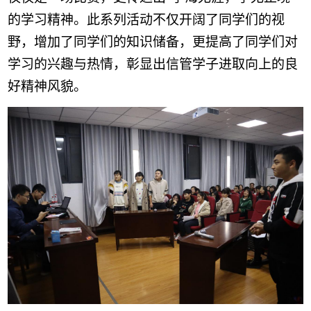
的学习精神。此系列活动不仅
开阔了同学们的
视
野
，
增加
了同学们的
知识储备，更提高了同学们
对
学习
的兴趣与
热情，彰显
出
信管学子进取向上的
良
好
精神
风貌
。