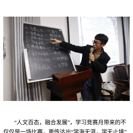
“
人文百态，融合发展
”
，学习竞赛月带来的不
仅仅
是
一场比赛
，更传达
出
“学海无涯，学无止境”