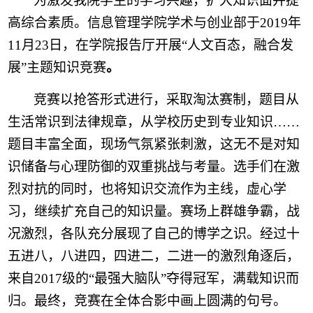
为激发我院
学生的
学习兴趣，扩大知识面并提
高
综合素质
。
信息管理学
院学术与创业部于
2019年
11
月
2
3
日
，
在学院报告厅
开展
“
人文百态，融合发
展
”主题
知识竞赛
。
竞赛以抢答形式进行，
采取淘汰赛制，题目
从
生活常识到法律规章，从学校历史到专业知识
……
题目丰富全面，现场气氛紧张刺激，这无不是对知
识储备与心理防御的双重挑战与考量。
选手们在
激
烈
对抗的同时
，
也
将知识交流作为主线，
虚心学
习，继续扩充自己的知识量。赛场上
群雄争霸，战
况激烈，各队充分展现了自己的博学之识。
经过十
五进八，八进四，四进二，二进一的激烈角逐后，
来自
2017级的“最强大脑队”夺得冠军，满载知识而
归。
最终，竞赛在
全体
合影中画上圆满的句号。