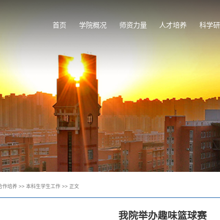
首页
学院概况
师资力量
人才培养
科学研
合作培养
>>
本科生学生工作
>> 正文
我院举办趣味篮球赛