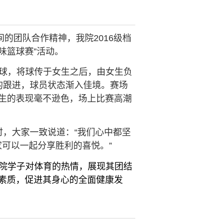
的团队合作精神，我院2016级档
味篮球赛”活动。
球，将球传于女生之后，由女生负
的跟进，球员状态渐入佳境。赛场
生的表现毫不逊色，场上比赛高潮
时，大家一致说道：“我们心中都坚
家可以一起分享胜利的喜悦。”
院学子对体育的热情，展现其团结
素质，促进其身心的全面健康发