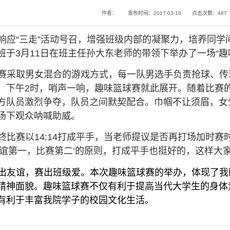
作者：
发布时间：2017-03-16
点击次数：
487
响应“三走”活动号召，增强班级内部的凝聚力，培养同学间
班于3月11日在班主任孙大东老师的带领下举办了一场“趣
赛采取男女混合的游戏方式，每一队男选手负责抢球、传
。下午2时，哨声一响，趣味篮球赛就此展开。随着比赛
方队员激烈争夺，队员之间默契配合。巾帼不让须眉，女
场下观众呐喊助威。
终比赛以14:14打成平手，当老师提议是否再打场加时赛
友谊第一，比赛第二’的原则，打成平手也挺好的，这样大
出友谊，赛出班级爱。本次趣味篮球赛的举办，体现了我
精神面貌。趣味篮球赛不仅有利于提高当代大学生的身体
有利于丰富我院学子的校园文化生活。