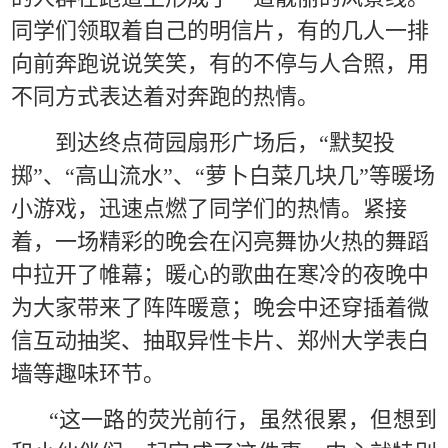
同学
们
领取着自己的明信片，有的几人一排
向前奔跑
说说笑笑
，有的不停与人合照
，
用
不同方式表达着对
奔跑
的热情
。
到达终点荷园扇形广场后，
“默契投
掷”、“高山流水”
、
“萝卜白菜几块几”等暖场
小游戏，迅速点燃了同学们的热情。
紧
接
着，一场精彩的晚会在闪亮舞协火热的舞蹈
中拉开
了
帷幕
；
暖心
的
歌曲在寒冷的夜晚中
为
大家带来了
阵阵
暖意；晚会中还穿插着微
信互动抽奖、抽取异性卡片、郑州大学表白
墙等趣味环节
。
“
这一路
的
荧光前行
，
虽
然
很累
，
但想到