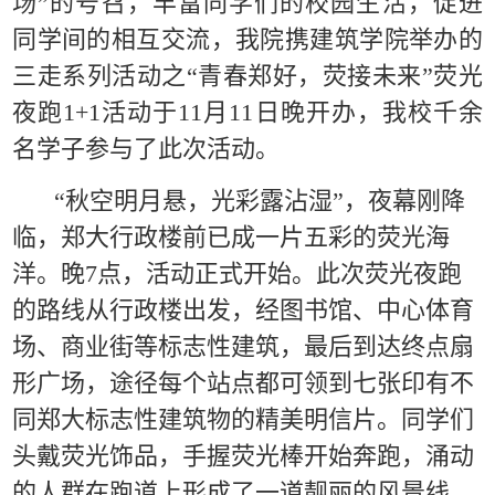
场”的号召，丰富同学们的校园生活，
促进
同学间
的相互交流
，我院携建筑学院举办的
三走系列活动之
“青春郑好，荧接未来”荧光
夜跑1+1活动于11月11日晚
开办
，
我校
千余
名学子
参与了此次活动。
“秋空明月悬，光彩露沾湿”，夜幕刚降
临，
郑大
行政楼前已成一片五彩的荧光海
洋。晚
7点，活动正式开始。此次荧光夜跑
的
路线从行政楼出发
，
经图书馆、中心体育
场、商业街等标志性建筑，最后到达终点扇
形广场，
途径每个站点都
可
领到
七张印有
不
同郑大
标志性建筑物的精美明信片
。
同学们
头戴荧光饰品，手握荧光棒开始
奔跑，
涌动
的人群在跑道上形成了一道靓丽的风景线。