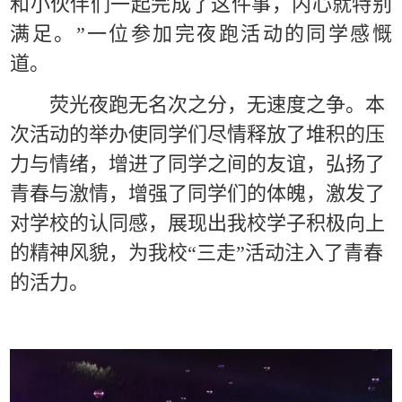
和小伙伴们一起
完成
了这件事
，
内心
就特别
满足。
”一位参加完夜跑活动的同学感慨
道。
荧光夜跑
无名次之分
，
无速度之
争
。
本
次活动的举办使同学们
尽情释放
了
堆积的压
力与情绪
，
增进了同学之间的友谊，弘扬
了
青春与激情，
增强了同学们的体魄，激发了
对学校的认同感，展
现出我校学子积极向上
的
精神
风貌
，
为我校
“三走”活动注入了青春
的活力。