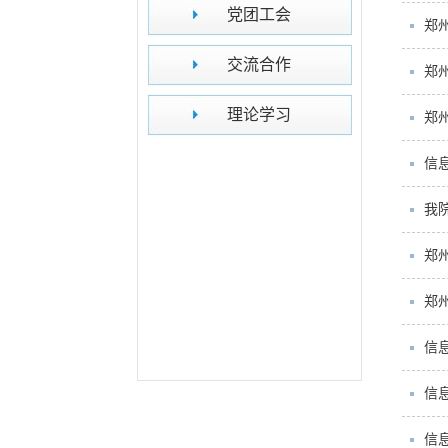
党团工会
郑
交流合作
郑
理论学习
郑
信
我
郑
郑
信
信
信