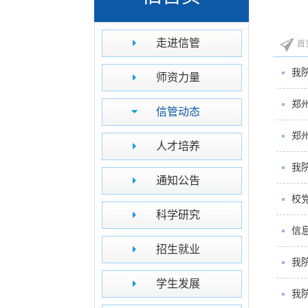
走进信管
首
我
师资力量
郑
信管动态
郑
人才培养
我
通知公告
校
科学研究
信
招生就业
我
学生发展
我