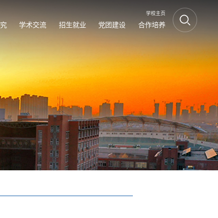
学校主页
究
学术交流
招生就业
党团建设
合作培养