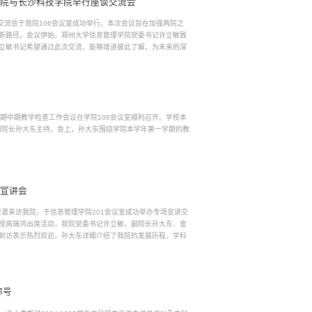
学院与长沙科技学院举行座谈交流会
谈交流会于我院106会议室成功举行。本次会议旨在加强两院之
新路径。会议伊始，郑州大学信息管理学院党委书记许立敏致
立敏书记希望通过此次交流，能够增进彼此了解，为未来的深
学期中期教学检查工作会议在学院106会议室顺利召开。学校本
副院长孙大东主持。会上，孙大东围绕学院本学年第一学期的教
场宣讲会
应邀来访我院，于信息管理学院201会议室成功举办专场宣讲交
授高瑞鸿出席活动，我院党委书记许立敏，副院长孙大东、金
到访表示热烈欢迎。孙大东详细介绍了我院的发展历程、学科
称号