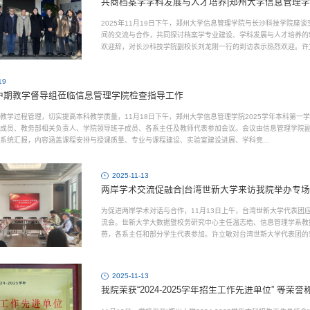
共商档案学学科发展与人才培养|郑州大学信息管理
2025年11月19日下午，郑州大学信息管理学院与长沙科技学院座
间的交流与合作，共同探讨档案学专业建设、学科发展与人才培养的
欢迎辞，对长沙科技学院副校长刘龙刚一行的到访表示热烈欢迎。许
度合作奠定坚实基础。院长杨瑞仙系统全面介绍了郑州大学信息管...
19
中期教学督导组莅临信息管理学院检查指导工作
教学过程管理，切实提高本科教学质量，11月18日下午，郑州大学信息管理学院2025学年本科第一
成员、教务部相关负责人、学院领导班子成员、各系主任及教师代表参加会议。会议由信息管理学院
系统汇报，内容涵盖课程安排与授课质量、专业与课程建设、实验室建设进展、学科竞...
2025-11-13
两岸学术交流促融合|台湾世新大学来访我院举办专
为促进两岸学术对话与合作，11月13日上午，台湾世新大学代表团
流会。世新大学大数据暨校务研究中心主任温志皓、信息管理学系教
燕，各系主任和部分学生代表参加。许立敏对台湾世新大学代表团的
建设与学术成果，为后续深入交流奠定了良好基础。高瑞鸿教授...
2025-11-13
我院荣获“2024-2025学年招生工作先进单位” 等荣誉