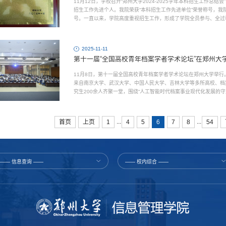
11月12日，学校召开“郑州大学2024-2025学年本科招生工作总结
招生工作先进个人。我院荣获“本科招生工作先进单位”荣誉称号，我院
号。一直以来，学院高度重视招生工作，形成了学院全员参与、全过
策，学院领导班子成员带头深入牵头负责的长春、平顶山...
2025-11-11
第十一届“全国高校青年档案学者学术论坛”在郑州大
11月8日，第十一届全国高校青年档案学者学术论坛在郑州大学举
来自南京大学、武汉大学、中国人民大学、吉林大学等多所高校、档
究生200余人齐聚一堂，围绕“人工智能时代档案事业现代化发展的
学院党委书记许立敏主持。陈曦对各位来宾、青年学者的到...
...
...
首页
上页
1
4
5
6
7
8
54