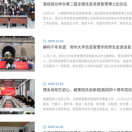
我院成功举办第二届全国信息资源管理博士后论坛
12月5日，“AI赋能的信息资源管理”第二届全国信息资源管理博士
室主办，郑州大学信息资源管理博士后科研流动站和郑州大学信息管
工作处指导。来自武汉大学、南京大学、中国科学院大学、南京农业
者，以及郑州大学信息管理学院师生、兄弟院系博士后流动站...
2025-12-02
解码千年非遗：郑州大学信息管理学院师生走进浚县
11月17日，郑州大学信息管理学院党委书记许立敏带队，图书馆学
人，赴河南省鹤壁市浚县开展党建活动及专业实践研学活动。浚县作
交流提供了广阔背景。师生团队与当地文旅部门及公共文化机构围绕
（图一：信息管理学院师生于河南省鹤壁市浚县古城前合照）参访...
2025-12-01
情系母校忆初心，献策院庆启新程|我院四十周年院
值建院四十周年之际，为高质量推进我院院庆筹备工作，11月25日下
慕岳、代根兴、张怀涛、崔波、陈忠海、焦世君、孙新成、白付理、
体党政班子成员参加。院党委书记许立敏主持会议。会上，许立敏向
系统介绍了院庆工作整体安排。杨瑞仙同志详细汇报了院庆六项...
2025-11-20