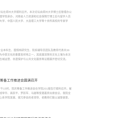
后论坛在郑州大学顺利召开。本次论坛由郑州大学博士后管理办公
理学院承办，河南省人力资源和社会保障厅博士后与留学人员
大学、中国人民大学、大连理工大学等十余所高校的专家学
专业本科生、图情档研究生、院系辅导员团队及教师代表共36
为中原文化的重要发祥地之一，其底蕴深厚的文化土壤为本次
古城运营、非遗保护与公共文化服务等议题展开密切交流。
庆筹备工作推进会圆满召开
午15时，院庆筹备工作推进会在学院201报告厅顺利召开。崔
成举华、高跃平、罗跃军、马越等受邀嘉宾出席会议，我院全
心系学院发展、拨冗参会的老领导、老教师们致以诚挚谢意，