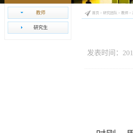
教师
首页
>
研究团队
>
教师
>
研究生
发表时间：20