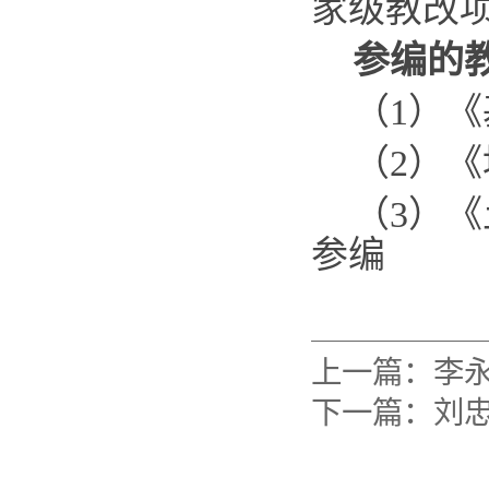
家级教改
参编的
（1）
（2）
（3）
参编
上一篇：
李
下一篇：
刘