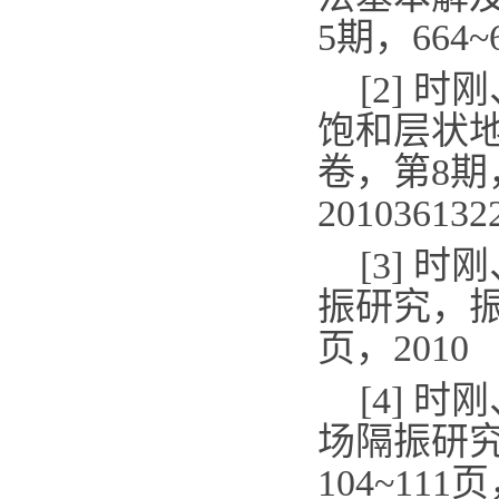
5期，664~6
[2] 
饱和层状地
卷，第8期， 
201036132
[3] 
振研究，振动
页，2010 (
[4] 
场隔振研究
104~111页