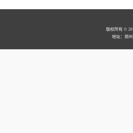
版权所有 © 2
地址：郑州高