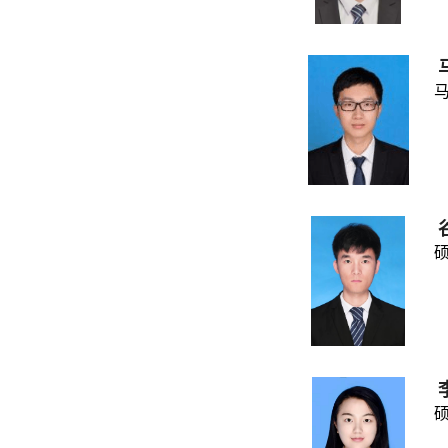
马一
​硕
硕​