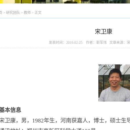
页
>
研究团队
>
教师
> 正文
宋卫康
发表时间：2019-02-25 作者：靳军伟 文章来源
基本信息
宋卫康，男，
1982
年生
，河南获嘉人，博士，
硕士生