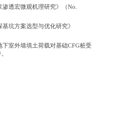
浆渗透宏微观机理研究》（
No.
深基坑方案选型与优化研究》
地下室外墙填土荷载对基础
CFG
桩受
持。