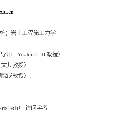
edu.cn
析；岩土工程施工力学
（导师：
Yu-Jun CUI
教授）
丁文其教授）
郭院成教授）
.
arisTech
）
访问学者