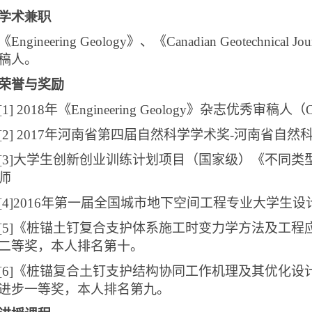
学术兼职
《
Engineering Geology
》、《
Canadian Geotechnical Jou
稿人。
荣誉与奖励
[1] 2018
年《
Engineering Geology
》杂志优秀审稿人（
O
[2] 2017
年河南省第四届自然科学学术奖
-
河南省自然
[3]
大学生创新创业训练计划项目（国家级）《不同类
师
[4]2016
年第一届全国城市地下空间工程专业大学生设
[5]
《桩锚土钉复合支护体系施工时变力学方法及工程
二等奖，本人排名第十。
[6]
《桩锚复合土钉支护结构协同工作机理及其优化设
进步一等奖，本人排名第九。