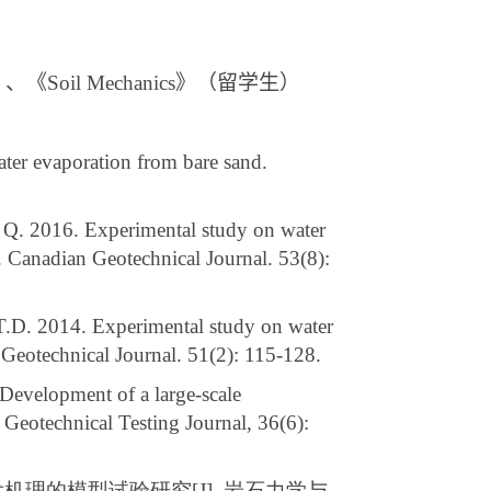
》、《
Soil Mechanics
》（留学生）
ater evaporation from bare sand.
 Q. 2016. Experimental study on water
 Canadian Geotechnical Journal. 53(8):
 T.D. 2014. Experimental study on water
Geotechnical Journal. 51(2): 115-128.
Development of a large-scale
 Geotechnical Testing Journal, 36(6):
发机理的模型试验研究
[J].
岩石力学与