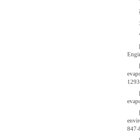
Engi
evapo
1293
evapo
envir
847-