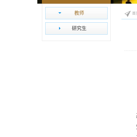
教师
首
研究生