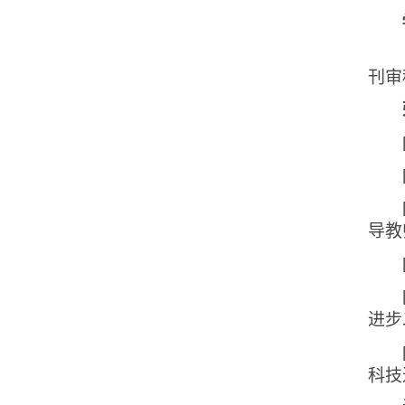
刊审
导教
进步
科技