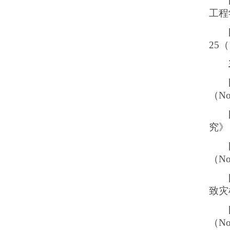
工程
25
（
（
No
究》
（
No
致灾
（
No