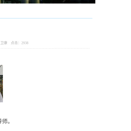
：宋卫康 点击：
2938
导师。