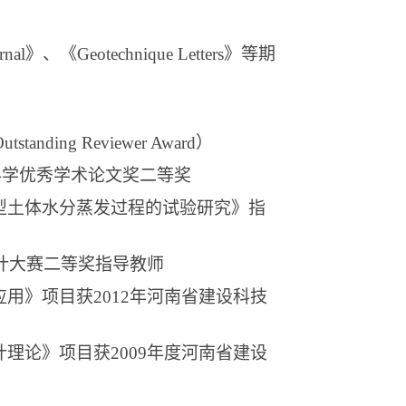
rnal
》、《
Geotechnique Letters
》
等期
utstanding Reviewer Award
）
科学优秀学术论文奖二等
奖
型土体水分蒸发过程的试验研究》指
计大赛二等奖指导教师
应用》项目获
2012
年河南省建设科技
计理论》项目获
2009
年度河南省建设