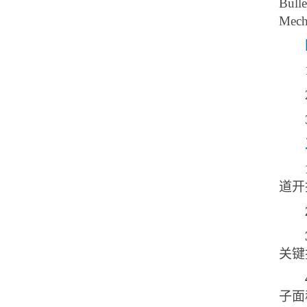
Bull
Me
道开
关键
子面