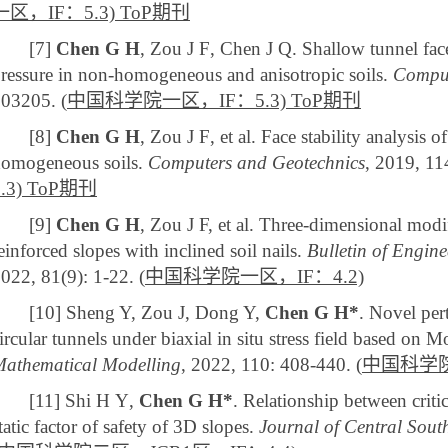
一区，
IF
：
5.3)
ToP
期刊
[
7
]
Chen G H
, Zou J
F
, Chen J
Q
. Shallow tunnel fac
ressure in non-homogeneous and anisotropic soils.
Comput
103205.
(
中国科学院
一区，
IF
：
5.3)
ToP
期刊
[
8
]
Chen G H
, Zou J
F
, et al. Face stability analysis 
omogeneous soils.
Computers and Geotechnics
, 2019, 1
.3)
ToP
期刊
[
9
]
Chen G H
, Zou J F, et al. Three-dimensional mod
einforced slopes with inclined soil nails.
Bulletin of Engin
022, 81(9): 1-22.
(
中国科学院
一区，
IF
：
4.2)
[
10
] Sheng Y, Zou J, Dong Y,
Chen G H*
. Novel per
ircular tunnels under biaxial in situ stress field based on
athematical Modelling
, 2022, 110: 408-440.
(
中国科学
[
11
] Shi H
Y
,
Chen G H*
. Relationship between critic
tatic factor of safety of 3D slopes.
Journal of Central South