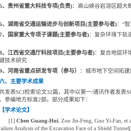
5
、贵州省重大科技专项
(
负责
)
：高山峡谷岩溶区超大
6
、湖南省交通运输进步与创新项目
(
主要参与者
)
：“
7
、国家重大专项子课题
(
主要参与者
)
：复杂环境下轨
8
、江西省交通厅科技项目
(
主要参与者
)
：复合地层环
键技术研究
9
、河南省重点研发专项（参与）
：城市地下空间拓建
六、主要学术成果
共发表
SCI
检索论文
32
篇，其中以第一
/
通讯作者发表
S
。参编地方标准
2
部。部分成果如下：
【学术论文】
[1]
Chen Guang-Hui
, Zou Jin-Feng, Guo Yi-Fan, et a
ailure Analysis of the Excavation Face of a Shield Tunnel[J