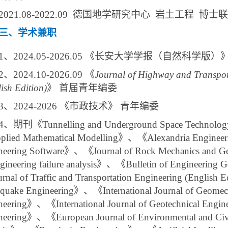
2021.08-2022.09
德国地学研究中心 岩土工程 博士联
三、学术兼职
1、2024.05-2026.05 《长安大学学报（自然科学版
2、2024.10-2026.09 《
Journal of Highway and Transpo
ish Edition)
》 首届青年编委
3、2024-2026 《市政技术》 青年编委
4、期刊《Tunnelling and Underground Space Technolo
lied Mathematical Modelling》、《Alexandria Enginee
neering Software》、《Journal of Rock Mechanics and G
ineering failure analysis》、《
Bulletin of Engineering 
rnal of Traffic and Transportation Engineering (Englis
hquake Engineering》、《International Journal of Geo
neering》、《International Journal of Geotechnical Eng
neering》、《European Journal of Environmental and C