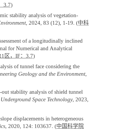
3.7)
mic
stability analysis of vegetation-
Environment
, 2024, 83 (12), 1-19.
(中科
assessment of a longitudinally inclined
rnal for Numerical and Analytical
区，IF：3.7)
alysis of tunnel face considering the
gineering Geology and the Environment
,
out stability analysis of shield tunnel
 Underground Space Technology
, 2023,
slope displacements in heterogeneous
ics
, 2020, 124: 103637.
(
中国科学院