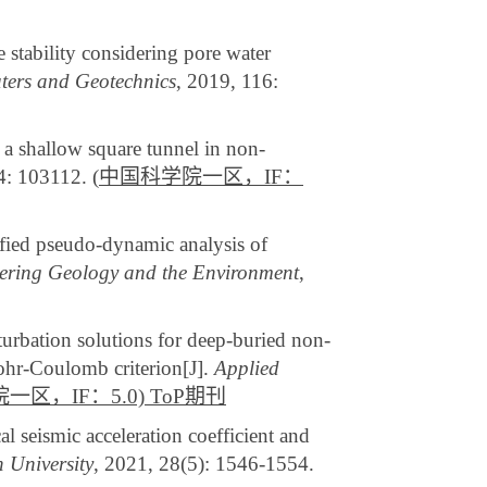
e stability considering pore water
ers and Geotechnics
, 2019, 116:
of a shallow square tunnel in non-
14: 103112.
(
中国科学院
一区，
IF
：
ified pseudo-dynamic analysis of
eering Geology and the Environment
,
turbation solutions for deep-buried non-
 Mohr-Coulomb criterion[J].
Applied
院
一区，
IF
：
5.0)
ToP
期刊
al seismic acceleration coefficient and
 University
, 2021, 28(5): 1546-1554.