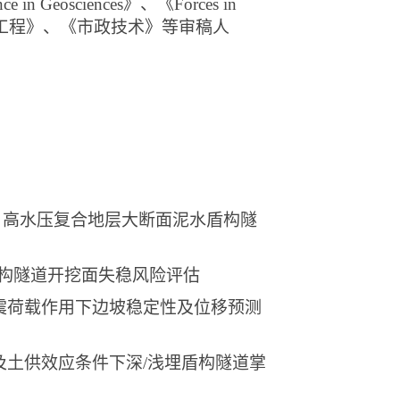
ence in Geosciences》、《Forces in
公路工程》、《市政技术》等审稿人
：
高水压复合地层大断面泥水盾构隧
构隧道开挖面失稳风险评估
震荷载作用下边坡稳定性及位移预测
及土供效应条件下深
/
浅埋盾构隧道掌