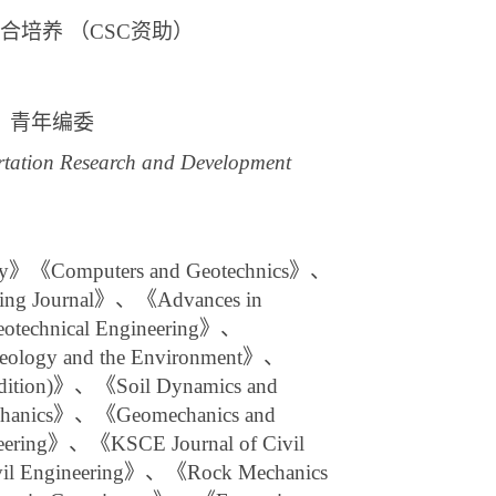
合培养 （
CSC
资助）
）》 青年编委
rtation Research and Development
gy》《Computers and Geotechnics》、
ring Journal》、《Advances in
eotechnical Engineering》、
Geology and the Environment
》、
h Edition)》、《Soil Dynamics and
mechanics》、《Geomechanics and
ineering》、《KSCE Journal of Civil
ivil Engineering》、《Rock Mechanics