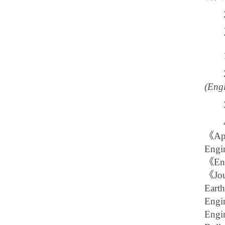
(Engl
《App
Engi
《Eng
《Jou
Eart
Engi
Engi