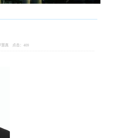
：李慧真 点击：
409