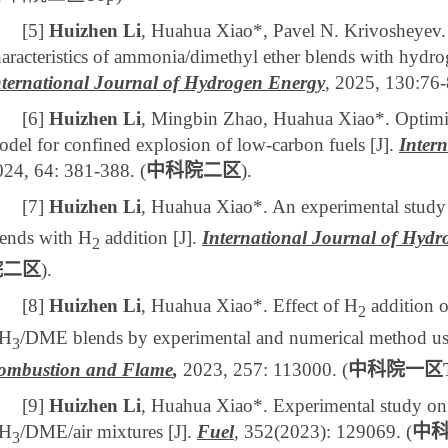
[5]
Huizhen Li
, Huahua Xiao*,
Pavel N. Krivosheyev.
aracteristics of ammonia/dimethyl ether blends with hydro
nternational Journal of Hydrogen Energy
, 2025, 130:76
[6]
Huizhen Li
, Mingbin Zhao, Huahua Xiao*. Optimiza
del for confined explosion of low-carbon fuels [J].
Inter
024, 64: 381-388. (
中科院二区
).
[7]
Huizhen Li
, Huahua Xiao*. An experimental study 
lends with H
addition [J].
International Journal of Hyd
2
院二区
).
[8]
Huizhen Li
, Huahua Xiao*. Effect of H
addition o
2
H
/DME blends by experimental and numerical method us
3
ombustion and Flame
,
2023, 257: 113000. (
中科院一区
[9]
Huizhen Li
, Huahua Xiao*. Experimental study on t
H
/DME/air mixtures
[J]
.
Fuel
, 352(2023): 129069
. (
中
3