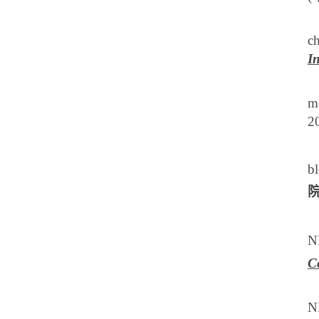
ch
I
mo
2
b
N
C
N