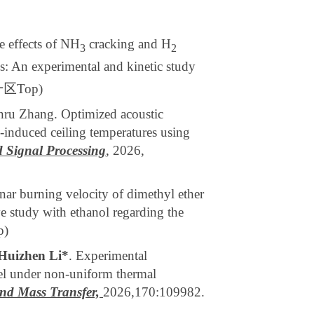
e effects of NH
cracking and H
3
2
: An experimental and kinetic study
一区
Top)
inru Zhang. Optimized acoustic
induced ceiling temperatures using
 Signal Processing
, 2026,
ar burning velocity of dimethyl ether
e study with ethanol regarding the
p)
Huizhen Li*
. Experimental
nel under non-uniform thermal
and Mass Transfer,
2026,170:109982.