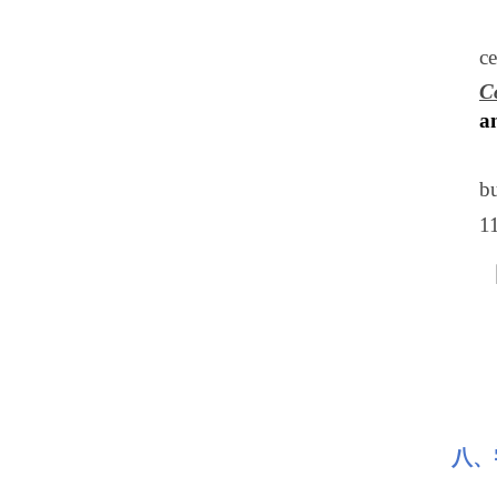
ce
C
a
b
1
八、