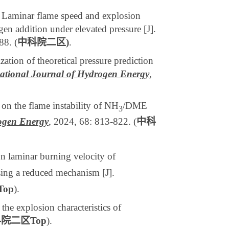
 Laminar flame speed and explosion
gen addition under elevated pressure
[J]
.
-88
. (
中科院二区
)
.
tion of theoretical pressure prediction
national Journal of Hydrogen Energy
,
on the flame instability of NH
/DME
3
rogen Energy
, 2024, 68: 813-822. (
中科
n laminar burning velocity of
ing a reduced mechanism [J].
Top
).
he explosion characteristics of
科院二区
Top
).