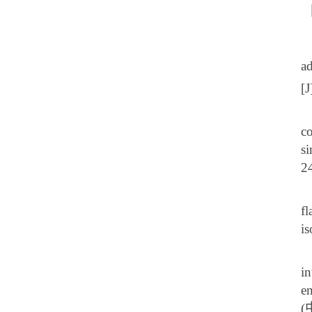
a
[J
co
s
2
fl
is
in
e
(