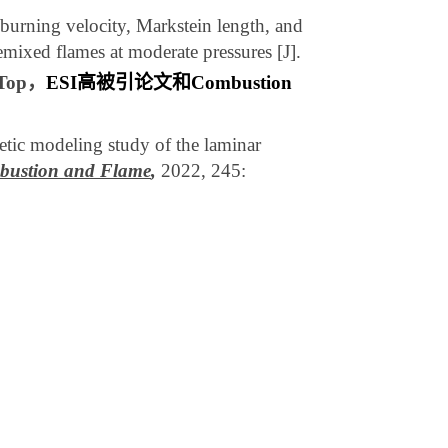
urning velocity, Markstein length, and
emixed flames at moderate pressures [J].
Top
，
ESI
高被引论文和
Combustion
etic modeling study of the laminar
ustion and Flame
,
2022, 245:
；