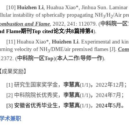
[10]
Huizhen Li
, Huahua Xiao*, Jinhua Sun. Laminar b
llular instability of spherically propagating NH
/H
/Air pr
3
2
ombustion and Flame
, 2022, 241: 112079. (
中科院一区
nd Flame
期刊
Top cited
论文
/
共
8
篇排第
4
).
[11]
Huahua Xiao*,
Huizhen Li
. Experimental and kin
urning velocity of NH
/DME/air premixed flames [J].
Comb
3
12372. (
中科院一区
Top
)(
本人二作
/
导师一作
).
【成果奖励】
[1]
研究生国家奖学金，
李慧真
(1/1)
，
2022
年
12
月
[2]
中科院院长优秀奖，
李慧真
(1/1)
，
2024
年
7
月；
[3]
安徽省优秀毕业生，
李慧真
(1/1)
，
2024
年
5
月。
学术兼职