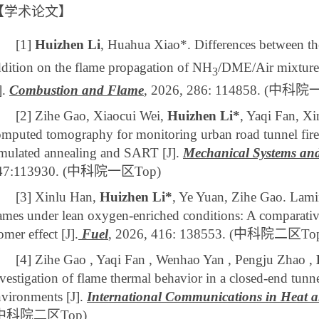
【学术论文】
[1]
Huizhen Li
, Huahua Xiao*. Differences between th
ddition on the flame propagation of NH
/DME/Air mixtures
3
].
Combustion and Flame
, 2026, 286: 114858. (
中科院
[2]
Zihe Gao, Xiaocui Wei,
Huizhen Li*
, Yaqi Fan, X
mputed tomography for monitoring urban road tunnel fire-
imulated annealing and SART [J].
Mechanical Systems and
47:113930. (
中科院一区
Top)
[3]
Xinlu Han,
Huizhen Li*
, Ye Yuan, Zihe Gao. Lamin
ames under lean oxygen-enriched conditions: A comparativ
omer effect [J].
Fuel
, 2026, 416: 138553. (
中科院二区
To
[4]
Zihe Gao , Yaqi Fan , Wenhao Yan , Pengju Zhao ,
vestigation of flame thermal behavior in a closed-end tun
nvironments
[J]
.
International Communications in Heat 
中科院二区
Top)