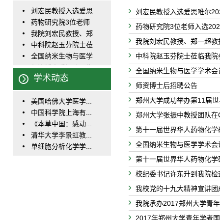
刘宏民教授入选爱思
刘宏民教授入选爱思唯尔202
唯...
药物研究院3位老师
药物研究院3位老师入选202
入选...
我院刘宏民教授、郑
我院刘宏民教授、郑一超教授
一...
中科院赵玉芬院士莅
临...
中科院赵玉芬院士莅临我院
全国纳米生物与医学
学...
师资博士后招聘公告
全国纳米生物与医学学术会
学术动态
郑州大学成功举办第
师资博士后招聘公告
11...
郑州大学张振中教授
郑州大学成功举办第11届
团...
美国哈佛大学医学...
第十一届世界华人药
物...
中国科学院上海有...
全国纳米生物与医学
郑州大学张振中教授团队在Ca
学...
《本草中国：感动...
第十一届世界华人药物化学
清华大学李景虹教...
全国纳米生物与医学学术会
单细胞分析化学学...
《Structural Biol...
第十一届世界华人药物化学
解析ESI助力一流
校纪委书记许东升到我院检
学...
四川大学华西医院...
我校党的十九大精神宣讲团成
华中科技大学同济...
《基于环境响应和...
我院承办2017郑州大学青年
2017年郑州大学青年学者