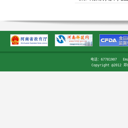
电话：67781907   Ema
Copyright @2012 