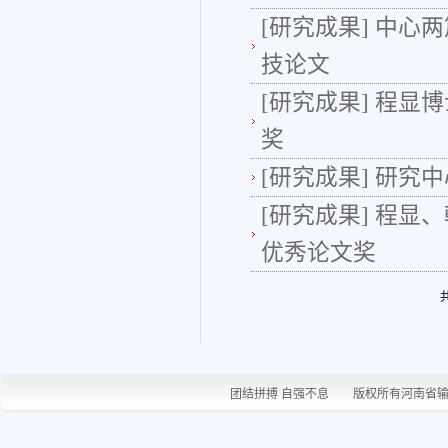
[研究成果]
中心两
技论文
[研究成果]
程显博
奖
[研究成果]
研究中
[研究成果]
程显、
优秀论文奖
共
团结拼搏 自强不息 版权所有河南省