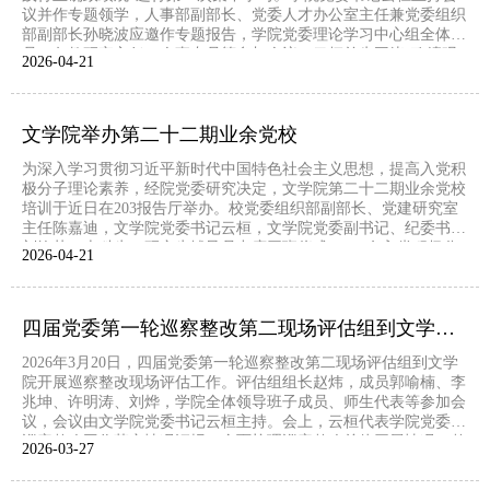
议并作专题领学，人事部副部长、党委人才办公室主任兼党委组织
部副部长孙晓波应邀作专题报告，学院党委理论学习中心组全体成
员、各教研室主任、人事专员等参加会议。云桓首先围绕“政绩观
2026-04
21
为谁而树”这一根本性问题作领学发言。她指出，习近平总书记深
刻强调“为民造福是最大政绩”，这鲜明回答了政绩观...
文学院举办第二十二期业余党校
为深入学习贯彻习近平新时代中国特色社会主义思想，提高入党积
极分子理论素养，经院党委研究决定，文学院第二十二期业余党校
培训于近日在203报告厅举办。校党委组织部副部长、党建研究室
主任陈嘉迪，文学院党委书记云桓，文学院党委副书记、纪委书记
刘艳芳，本科生、研究生辅导员出席开班仪式，107名入党积极分
2026-04
21
子（含教职工2人）参与培训。本次培训包含专题讲座、视频学习
与实地参观等共五讲内容。开班仪式上，党校副校长刘艳芳...
四届党委第一轮巡察整改第二现场评估组到文学院开展巡察整改评估
2026年3月20日，四届党委第一轮巡察整改第二现场评估组到文学
院开展巡察整改现场评估工作。评估组组长赵炜，成员郭喻楠、李
兆坤、许明涛、刘烨，学院全体领导班子成员、师生代表等参加会
议，会议由文学院党委书记云桓主持。会上，云桓代表学院党委作
巡察整改工作落实情况汇报，全面梳理巡察整改总体开展情况、整
2026-03
27
改措施落实及阶段性成效。评估组组长赵炜就本次巡察整改评估工
作提出具体要求，强调评估组要以客观公正、严谨细致的...