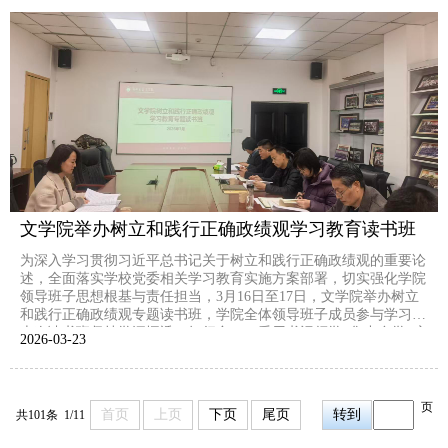
文学院举办树立和践行正确政绩观学习教育读书班
为深入学习贯彻习近平总书记关于树立和践行正确政绩观的重要论
述，全面落实学校党委相关学习教育实施方案部署，切实强化学院
领导班子思想根基与责任担当，3月16日至17日，文学院举办树立
和践行正确政绩观专题读书班，学院全体领导班子成员参与学习。
本次读书班坚持学深悟透、知行合一，采用书记领学+集中自学+交
2026-03
23
流研讨三维学习模式，以一体推进学查改为抓手，推动正确政绩观
融入学院办学治校、教书育人全过程，助力学校一流大学...
页
首页
上页
下页
尾页
共101条 1/11