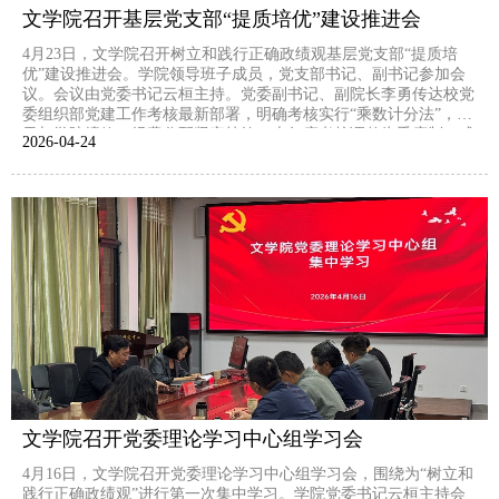
文学院召开基层党支部“提质培优”建设推进会
4月23日，文学院召开树立和践行正确政绩观基层党支部“提质培
优”建设推进会。学院领导班子成员，党支部书记、副书记参加会
议。会议由党委书记云桓主持。党委副书记、副院长李勇传达校党
委组织部党建工作考核最新部署，明确考核实行“乘数计分法”，结
果与学院绩效、经费分配紧密挂钩；本年度考核调整为季度制，成
2026-04
24
绩累计构成年终总评，要求各支部立足日常、狠抓落实，以正确政
绩观引领党建工作提质增效。会议明确学院党建考核安...
文学院召开党委理论学习中心组学习会
4月16日，文学院召开党委理论学习中心组学习会，围绕为“树立和
践行正确政绩观”进行第一次集中学习。学院党委书记云桓主持会