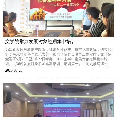
文学院举办发展对象短期集中培训
为深化发展对象培养教育，锤炼党性修养、筑牢纪律防线，切实提
升学员思想觉悟与政治素养，根据学院党员发展工作安排，文学院
党委于5月20日至5月22日举办2026年上半年发展对象短期集中培
训。共36名发展对象参加本期培训。培训第一讲，历史学院博士生
宣讲团以《长征精神在河南》为题，依托河南本土红色史实，深挖
2026-05
25
扎根于中原大地的长征精神内核，阐释长征精神蕴含的薪火相传、
赓续不息、砥砺前行的精神力量，勉励学员进一步发扬红...