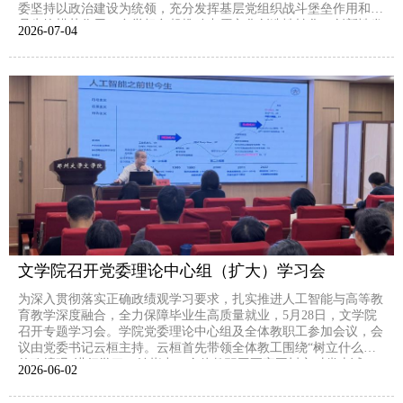
委坚持以政治建设为统领，充分发挥基层党组织战斗堡垒作用和党
员先锋模范作用，自觉担负起推动中原文化创造性转化、创新性发
2026-07
04
展时代使命，创立“文心向党 五维赋能”工作模式，打造“赓续中原
文脉 化育时代新人”品牌，以高质量党建引领...
文学院召开党委理论中心组（扩大）学习会
为深入贯彻落实正确政绩观学习要求，扎实推进人工智能与高等教
育教学深度融合，全力保障毕业生高质量就业，5月28日，文学院
召开专题学习会。学院党委理论中心组及全体教职工参加会议，会
议由党委书记云桓主持。云桓首先带领全体教工围绕“树立什么样
的政绩观”进行学习。她指出，全体教职工要牢固树立对党忠诚、
2026-06
02
师生至上、实干担当、守正创新的政绩观，主动顺应数字化与人工
智能发展浪潮。她强调，智能化转型是高等教育发展的必...