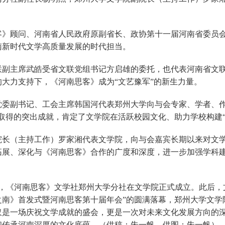
客》顾问、河南省人民政府原副省长、政协第十一届河南省委员
南新时代文学高质量发展的时代担当。
联副主席武皓受省文联党组书记方启雄的委托，也代表河南省文
的大力支持下，《河南思客》成为“文艺豫军”的新生力量。
党委副书记、工会主席韩国河代表郑州大学向与会专家、学者、作
面取得的突出成就，肯定了文学院在活跃校园文化、助力学校构建
院长（主持工作）罗家湘代表文学院，向与会嘉宾长期以来对文
拓展、深化与《河南思客》合作的广度和深度，进一步加强学科
年4月，《河南思客》文学社郑州大学分社在文学院正式成立。此后
之南》首发式暨河南思客第十届年会”的圆满落幕，郑州大学文学
仅是一场庆祝文学成就的盛会，更是一次对未来文化发展方向的
和传承河南深厚的文化底蕴。（供稿：朱一帆，供图：朱一帆）