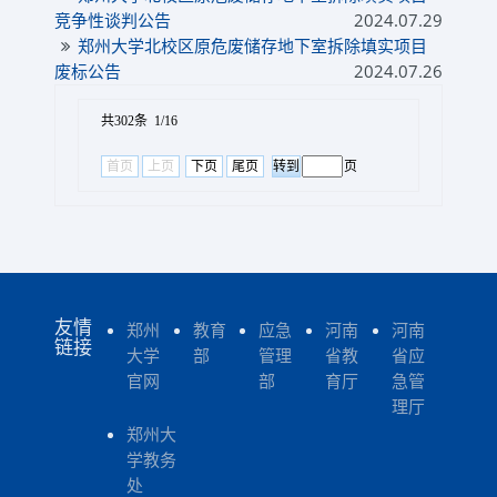
竞争性谈判公告
2024.07.29
郑州大学北校区原危废储存地下室拆除填实项目
废标公告
2024.07.26
共302条 1/16
首页
上页
下页
尾页
页
友情
郑州
教育
应急
河南
河南
链接
大学
部
管理
省教
省应
官网
部
育厅
急管
理厅
郑州大
学教务
处