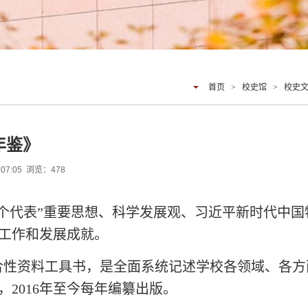
首页
>
校史馆
>
校史
年鉴》
:07:05 浏览：
478
个代表”重要思想、科学发展观、习近平新时代中国
工作和发展成就。
合性资料工具书，是全面系统记述学校各领域、各方
，2016年至今每年编纂出版。