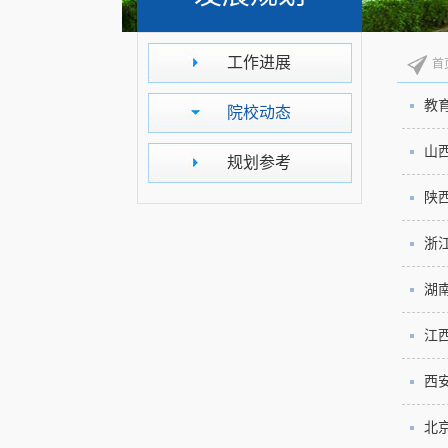
工作进展
首
教
院校动态
山
规划参考
陕
浙
湖
江
西
北