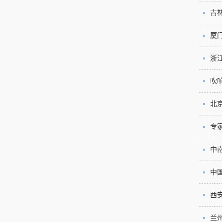
吉
厦
浙
吹
北
专
中
中
西
兰