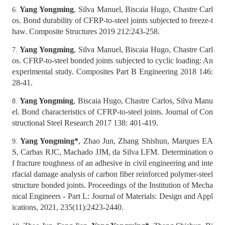
Yang Yongming
, Silva Manuel, Biscaia Hugo, Chastre Carl
6.
os. Bond durability of CFRP-to-steel joints subjected to freeze-t
haw. Composite Structures 2019 212:243-258.
Yang Yongming
, Silva Manuel, Biscaia Hugo, Chastre Carl
7.
os. CFRP-to-steel bonded joints subjected to cyclic loading: An
experimental study. Composites Part B Engineering 2018 146:
28-41.
Yang Yongming
, Biscaia Hugo, Chastre Carlos, Silva Manu
8.
el. Bond characteristics of CFRP-to-steel joints. Journal of Con
structional Steel Research 2017 138: 401-419.
Yang Yongming
*
, Zhao Jun, Zhang Shishun, Marques EA
9.
S, Carbas RJC, Machado JJM, da Silva LFM. Determination o
f fracture toughness of an adhesive in civil engineering and inte
rfacial damage analysis of carbon fiber reinforced polymer-steel
structure bonded joints. Proceedings of the Institution of Mecha
nical Engineers - Part L: Journal of Materials: Design and Appl
ications, 2021, 235(11):2423-2440.