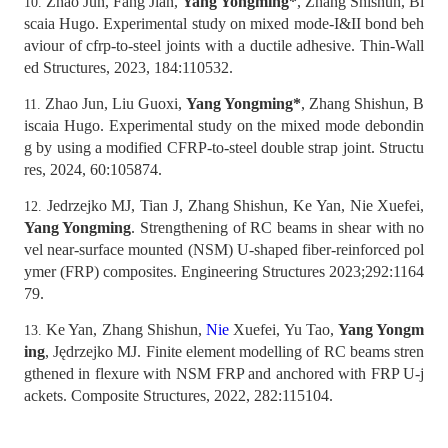
Zhao Jun, Fang Jian,
Yang Yongming
*
, Zhang Shishun, Bi
10.
scaia Hugo. Experimental study on mixed mode-I&II bond beh
aviour of cfrp-to-steel joints with a ductile adhesive. Thin-Wall
ed Structures, 2023, 184:110532.
Zhao Jun, Liu Guoxi,
Yang Yongming
*
, Zhang Shishun, B
11.
iscaia Hugo. Experimental study on the mixed mode debondin
g by using a modified CFRP-to-steel double strap joint. Structu
res, 2024, 60:105874.
Jedrzejko MJ, Tian J, Zhang Shishun, Ke Yan, Nie Xuefei,
12.
Yang Yongming
. Strengthening of RC beams in shear with no
vel near-surface mounted (NSM) U-shaped fiber-reinforced pol
ymer (FRP) composites. Engineering Structures 2023;292:1164
79.
Ke Yan, Zhang Shishun,
Nie
Xuefei, Yu Tao,
Yang Yongm
13.
ing
, Jędrzejko MJ. Finite element modelling of RC beams stren
gthened in flexure with NSM FRP and anchored with FRP U-j
ackets. Composite Structures, 2022, 282:115104.