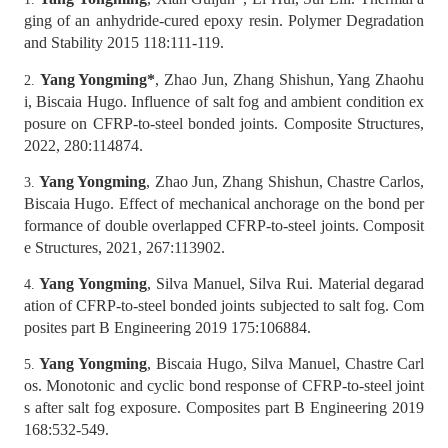
ging of an anhydride-cured epoxy resin. Polymer Degradation
and Stability 2015 118:111-119.
Yang Yongming
*
, Zhao Jun, Zhang Shishun, Yang Zhaohu
2.
i, Biscaia Hugo. Influence of salt fog and ambient condition ex
posure on CFRP-to-steel bonded joints. Composite Structures,
2022, 280:114874.
Yang Yongming
, Zhao Jun, Zhang Shishun, Chastre Carlos,
3.
Biscaia Hugo.
Effect of mechanical anchorage on the bond per
formance of double overlapped CFRP-to-steel joints. Composit
e Structures, 2021, 267:113902.
Yang Yongming
, Silva Manuel, Silva Rui. Material degarad
4.
ation of CFRP-to-steel bonded joints subjected to salt fog. Com
posites part B Engineering 2019 175:106884.
Yang Yongming
, Biscaia Hugo, Silva Manuel, Chastre Carl
5.
os. Monotonic and cyclic bond response of CFRP-to-steel joint
s after salt fog exposure. Composites part B Engineering 2019
168:532-549.