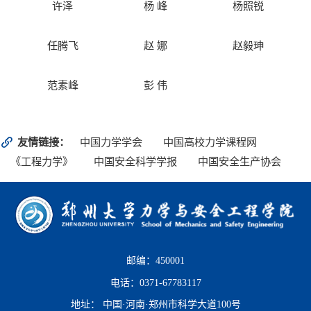
许泽
杨 峰
杨照锐
任腾飞
赵 娜
赵毅珅
范素峰
彭 伟
友情链接：
中国力学学会
中国高校力学课程网
《工程力学》
中国安全科学学报
中国安全生产协会
邮编：450001
电话：0371-67783117
地址： 中国·河南·郑州市科学大道100号