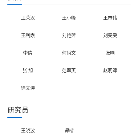
卫荣汉
王小峰
王市伟
王利霞
刘艳萍
刘雯雯
李倩
何尚文
张响
张 旭
范翠英
赵明皞
徐文涛
研究员
王晓波
谭楷