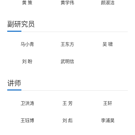
黄 策
黄学伟
颜淑洁
联
副研究员
系
我
们
马小青
王东方
吴 啸
刘 盼
武明信
讲师
卫洪涛
王 芳
王轩
王钰博
刘 彪
李浦昊