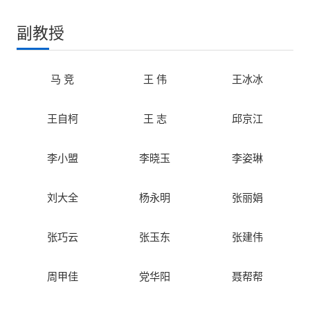
副教授
马 竞
王 伟
王冰冰
王自柯
王 志
邱京江
李小盟
李晓玉
李姿琳
刘大全
杨永明
张丽娟
张巧云
张玉东
张建伟
周甲佳
党华阳
聂帮帮