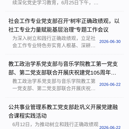
续深化党史学习教育，6月25日下午，郑
下午，教工公共事业管理系党支部第一
州大学政治与公共管理学院党委组织师
时间组织全体党员开展专题集中学习，
生党员赴河南省档案馆开展主题党日活
并结合树立和践行正确政绩观学习教育
社会工作专业党支部召开“树牢正确政绩观，以
动。学院党委书记于建军，学院党委委
开展交流研讨，推动讲话精神入脑入
社工专业力量赋能基层治理”专题工作会议
员、教工党支部书记及委员、学生党员
心、落地生根。在学习伊...
为深入树立和践行正确政绩观，立足社
代表参加活动。河南省档案馆是省级国
2026-06-30
会工作专业特色夯实育人根基、深耕基
家综合档案馆，更是全省重要的党史学
层治理服务，切实以高质量人才培养、
习教育阵地。馆内“百年恰似风华正茂”党
高水平专业建设赋能学科发展和地方基
史党性主题教育展立足中原大地丰厚的
教工政治学系党支部与音乐学院教工第一党支
层治理现代化发展，6月18日，社会工作
红色资源，精心布设了“经典论述”“理想
部、第二党支部联合开展庆祝建党105周年主
专业党支部于学院评估室组织召开“树牢
信念”“永葆...
题党日活动
教工政治学系党支部与音乐学院教工第
正确政绩观，以社工专业力量赋能基层
2026-06-22
一党支部、第二党支部联合开展庆祝建
治理”专题工作会议。学院党委书记于建
党105周年主题党日活动为热烈庆祝中国
军出席会议，社会工作系全体教师参
共产党成立105周年，深入学习贯彻习近
会，会议由学院党委委员、社会工作系
公共事业管理系教工党支部赴巩义开展党建融
平党建思想，深化党建联建共建，以文
党支部书记蒋美华教授主持。会议紧扣
合课程实践活动
艺美育滋养党员初心使命，6月16日下
正确政绩观核心内涵，...
6月12日，为推动树立和践行正确政绩观
午，郑州大学政治与公共管理学院教工
2026-06-22