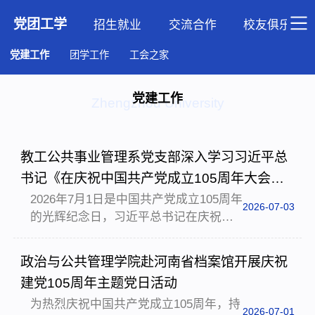
党团工学
招生就业
交流合作
校友俱乐部
党建工作
团学工作
工会之家
党建工作
Zhengzhou University
教工公共事业管理系党支部深入学习习近平总
书记《在庆祝中国共产党成立105周年大会上
的讲话》
2026年7月1日是中国共产党成立105周年
2026-07-03
的光辉纪念日，习近平总书记在庆祝大
会上发表了重要讲话，全面回顾了党105
年来的奋斗征程，深刻阐释了百年大党
政治与公共管理学院赴河南省档案馆开展庆祝
永葆生机活力的内在逻辑，对新征程全
建党105周年主题党日活动
体党员奋进强国建设、民族复兴伟业作
为热烈庆祝中国共产党成立105周年，持
出了系统部署、提出了明确要求。当日
2026-07-01