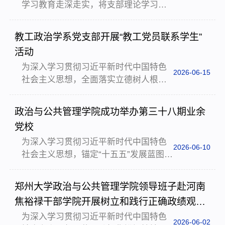
学习教育走深走实，将支部理论学习认
政治学系党支部联合音乐学院教工第一
识与服务基层治理的生动实践相对照，
党支部、第二党支部，于河南省人民会
郑州大学政治与公共管理学院教工公共
堂共同开展“黄河之声”舞蹈专场观演主题
教工政治学系党支部开展“教工党员联系学生”
事业管理系党支部组织2023级全体学
党日活动。郑州大学原党委副书记、国
活动
生，赴巩义市开展党建融合课程实践活
家安全研究院院长吴...
为深入学习贯彻习近平新时代中国特色
动。本次活动以“党建引领、知行合一”为
2026-06-15
社会主义思想，全面落实立德树人根本
主线，将树立和践行正确政绩观学习教
任务，充分发挥党支部战斗堡垒作用和
育与《土地管理学》课程实践深度融
党员教师先锋模范作用，郑州大学政治
合，聚焦基层治理、乡村振兴、国土空
政治与公共管理学院成功举办第三十八期业余
与公共管理学院教工政治学系党支部积
间规划等核心议题，引导师生在田野课
党校
极践行“党建+教学”融合模式，深化“党员
堂中感悟为民初心、体认...
为深入学习贯彻习近平新时代中国特色
联系学生”工作，组织教工党员与学生开
2026-06-10
社会主义思想，锚定“十五五”发展蓝图，
展系列联系活动，构建党员、教师和学
进一步引导青年共青团员提升政治素
生三位一体的教育教学管理新模式与育
养，凝聚青春力量，政治与公共管理学
人新格局，推动教工党员与学生在思想
郑州大学政治与公共管理学院领导班子赴河南
院党委于5月14日至6月7日成功举办第三
引领、学业指导、科研助力、成长帮扶
焦裕禄干部学院开展树立和践行正确政绩观学
十八期业余党校入党积极分子培训班。
等方面实现深度对...
习教育
为深入学习贯彻习近平新时代中国特色
本期党校采取专题授课、案例教学、集
2026-06-02