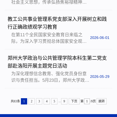
社会主义思想，传承弘扬焦裕禄精神，
中研讨等方式开展，全院共有76名入党
引导学院领导干部树立和践行正确政绩
积极分子参加学习。本期业余党校共设
观，5月28日，郑州大学政治与公共管理
五讲，邀请学校相关职能部门负责人及
教工公共事业管理系党支部深入开展树立和践
学院党委书记于建军、院长孙远太带领
学院党政领导、专家学者授课。第一讲
行正确政绩观学习教育
学院领导班子、党委委员及MPA 研究生
党课郑州大学党委组织...
在第‌11个‌全民国家安全教育日来临之
赴河南焦裕禄干部学院开展专题党性教
2026-06-01
际，为深入学习贯彻总体国家安全观，
育活动，在沉浸式学习与现场教学中感
教工公共事业管理系党支部以“国家安全”
悟初心使命、汲取奋进力量。活动伊
主题党日的方式，深入开展树立和践行
始，全体人员参加沉浸式案例教学课程
郑州大学政治与公共管理学院本科生第二党支
正确政绩观学习教育。本次活动采取与
《厚植——树立和践行正确政绩观做焦
部赴洛阳开展主题党日活动
郑州大学“国家安全”博士生理论宣讲团共
裕禄式好干部》学习。课程...
为深化理想信念教育、强化党员身份意
建的方式开展。理论宣讲团范克奇同
2026-05-29
识与责任担当。5月23日，郑州大学政治
学，以粮食安全为主题，通过视频展示
与公共管理学院本科生第二党支部党员
和旁白讲解，以历史事件、现实案例为
在2022级本科生辅导员张坤、田珂萌老
线索串联，清晰呈现了粮食安全在国家
师带领下，赴洛阳开展“追寻红色足迹 汲
安全体系中的表现形式和重要地位。宣
...
共83条
1
2
3
4
5
9
下页
第
/9页
跳转
取奋进力量”主题党日活动。活动首站，
讲引发了与会教...
师生一行人走进八路军驻洛办事处纪念