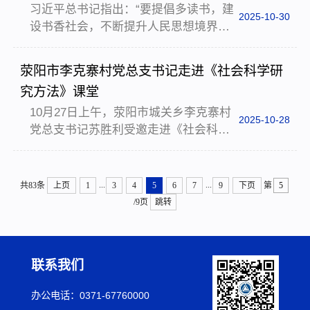
八期）
习近平总书记指出：“要提倡多读书，建
协办，百余名村民参与。由社会工作系
2025-10-30
设书香社会，不断提升人民思想境界、
党员师生培育的老年互助协会首先带来
增强人民精神力量”。2025年10月24日下
舞蹈、合唱等文艺节目，随后开展集体
午，郑州大学政治与公共管理学院教工
生日会，温情满满。核心环节志愿者集
荥阳市李克寨村党总支书记走进《社会科学研
行政管理系党支部联合公共管理类专业
市同步推进，我院志愿者全程服务，并
究方法》课堂
2024级2班本科生团支部，在学院209会
链接多方力量提供义...
10月27日上午，荥阳市城关乡李克寨村
议室举办行管“乐知”读书会（第八期）。
2025-10-28
党总支书记苏胜利受邀走进《社会科学
本次活动的目的是营造浓郁的阅读氛
研究方法》课堂，为2024级公共管理专
围，培养良好的阅读习惯，掌握经典著
业同学作《党建引领下的乡村治理实践
作的阅读技巧，进而发现阅读的乐趣。
与探索——以城关乡李克寨村为例》专
教工行政管理系党支部书记李轲、组织
...
...
共83条
上页
1
3
4
5
6
7
9
下页
第
题报告。报告伊始，围绕城乡融合型工
委员武晗、纪检委...
/9页
跳转
业化村庄治理背景，苏书记先从“党组织
为核心的同心圆共治体系”介绍了党总
支、村委会、村民代表大会与村务监督
联系我们
委员会协同运行机制，后以“红色代办点
半小时办结养老认证”等为例，介绍了网
办公电话：0371-67760000
格化治理与“四议...