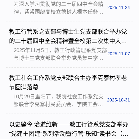
为深入学习贯彻党的二十届四中全会精
习中心组成员、各教工党支部书记、系
始，全体成员奏唱国歌，李润...
2025-11-24
神，紧紧围绕高校立德树人根本任务，
主任、全体辅导员参加会议。会上我院
扎实推进学院治理现代化，11月20日下
丁辉侠教授作专题辅导报告，学院党委
午，我院于一楼报告厅召开全院教职工
书记于建军主持会议。丁辉侠教授围绕
教工行管系党支部与博士生党支部联合举办党
大会，学院党委书记于建军主持会议，
习近平总书记在党的二十届四中全会上
的二十届四中全会精神暨全校第二次集中大课
院长、党委副书记孙远太，党委副书
的重要讲话和全会《建议》，从“十四五”
学习研讨会
2025年11月5日，教工行政管理系党支部
记、纪委书记陈文新，党委副书记李润
时期的重大成就、“...
2025-11-07
与博士生党支部联合举办党员集中学习
玮，副院长马润凡、丁辉侠、刘兆鑫，
研讨会，传达学习党的二十届四中全会
党委副处级组织员王高阳和全体教职工
精神，以及教育部党组书记、部长怀进
参加了此次会议。会议伊始，于建军书
教工社会工作系党支部联合主办李克寨村孝老
鹏主讲的“深入学习贯彻习近平总书记关
记详细介绍了学院新一届班子成员及分
节圆满落幕
于教育的重要论述，以教育强国支撑引
工。新任党委副书记李润玮...
10月29日重阳节，我院社会工作系党支
领中国式现代化”视频课程主要内容。学
2025-10-31
部联合李克寨村民委员会、学院工会，
院党委书记于建军、副院长丁辉侠、刘
在村委广场主办了李克寨村第一届孝老
兆鑫以及两个支部党员30余人参会，会
节。本次活动以“党建引领暖重阳，金秋
议由教工行管系党支部书记李轲主持。
以史鉴今 治道维新——教工行管系党支部举办
敬老情意浓”为主题，由荥阳市委社会工
李轲老师首先传达党的二十届四中全会
“党建＋团建”系列活动暨行管“乐知”读书会（第
作部、城关乡人民政府指导，多家单位
精神，重点宣讲“十...