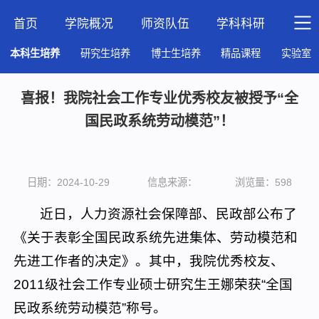
首页
学院概况
师资队伍
学科科研
人才
本科生培养
研究生培养
博士生培养
精品课程
实验室
喜报！我院社会工作专业优秀校友被授予“全
国民政系统劳动模范”！
日期：2024-10-29
信息来源：
浏览量：
598
近日，人力资源社会保障部、民政部公布了
《关于表彰全国民政系统先进集体、劳动模范和
先进工作者的决定》。其中，我院优秀校友、
2011级社会工作专业硕士研究生王娜荣获“全国
民政系统劳动模范”称号。