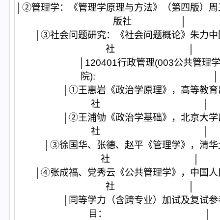
│②管理学：《管理学原理与方法》（第四版）周
版社 │
│③社会问题研究：《社会问题概论》朱力中
社 │
│120401行政管理(003公共管理
院): │
│①王惠岩《政治学原理》，高等教育
社 │
│②王浦劬《政治学基础》，北京大学
社 │
│③徐国华、张德、赵平《管理学》，清华
社 │
│④张成福、党秀云《公共管理学》，中国人
社 │
│同等学力（含跨专业）加试及复试参
目： │