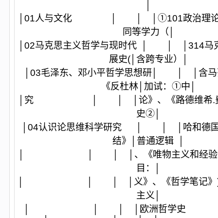
│
│01人与文化 │ │ │①101政治理论②
同等学力（│
│02马克思主义哲学与现时代 │ │ │314
展史(│含跨专业）│
│03毛泽东、邓小平哲学思想研│ │ │含
《反杜林│加试：①中│
│究 │ │ │论》、《路德维希.费尔
史②│
│04认识论思维科学研究 │ │ │哈和德
结》│普通逻辑 │
│ │ │ │、《唯物主义和经验批
目：│
│ │ │ │义》、《哲学笔记》)④4
主义│
│ │ │ │欧洲哲学史 │哲