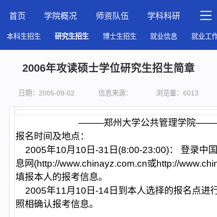
首页
学院概况
师资队伍
学科科研
人才
本科生招生
研究生招生
博士生招生
就业信息
就业工
2006年攻读硕士学位研究生招生简章
日期：2005-09-02
信息来源：
浏览量：
6013
────郑州大学公共管理学院───
报名时间及地点
2005年10月10日-31日(8:00-23:00)： 登
息网(
http://www.chinayz.com.cn
或
http://www.ch
填报本人的报考信息。
2005年11月10日-14日到本人选择的报名点
照相确认报考信息。