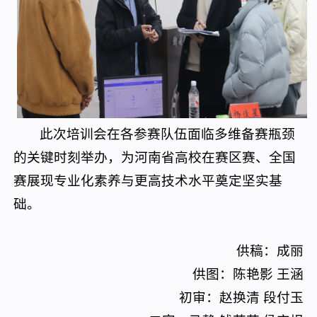
此次培训会在各参赛队伍面临多维备赛瓶颈
的关键时刻举办，为河南省高校在赛区赛、全国
赛展现专业化素养与更高技术水平奠定坚实基
础。
供稿：成丽
供图：陈艳影 王涵
初审：赵换清 段付玉