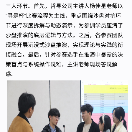
三大环节。首先，哲寻公司主讲人杨佳星老师以
“寻是杯”比赛流程为主线，重点围绕沙盘对抗环
节进行深度拆解与动态演示，为参训学员厘清了
沙盘推演的底层逻辑与方法。之后，各参赛团队
现场开展沉浸式沙盘推演，实现理论与实践的衔
接融合。最后，针对参赛选手在推演中暴露的决
策盲点与系统操作疑难，主讲老师现场答疑解
惑。