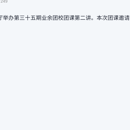
:
249
告厅举办第三十五期业余团校团课第二讲。本次团课邀