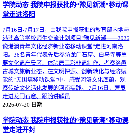
学院动态
我院申报获批的“豫见新潮”移动课
堂走进洛阳
7月16日-7月17日，由我院申报获批的教育部内地与
港澳高等学校师生交流计划项目“豫见新潮——2026
豫港澳青年文化经济新业态移动课堂”走进河南洛
阳。36名青年代表先后参访龙门石窟、白马寺等重
要文化遗产景区、体验唐三彩非遗制作、考察洛邑
古城文旅新业态，在文明探源、创新转化与经济赋
能的“无围墙移动课堂”中，感受河洛文化底蕴，观
察传统文化活化发展的河南实践。 7月16日，营员
走进龙门石窟。跟随讲解员
2026-07-20
日期
学院动态
我院申报获批的“豫见新潮”移动课
堂走进开封