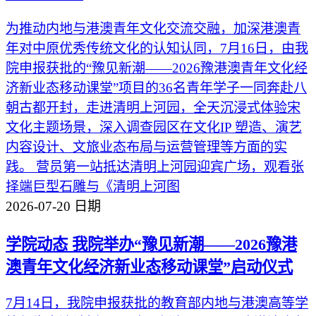
为推动内地与港澳青年文化交流交融，加深港澳青
年对中原优秀传统文化的认知认同，7月16日，由我
院申报获批的“豫见新潮——2026豫港澳青年文化经
济新业态移动课堂”项目的36名青年学子一同奔赴八
朝古都开封，走进清明上河园，全天沉浸式体验宋
文化主题场景，深入调查园区在文化IP 塑造、演艺
内容设计、文旅业态布局与运营管理等方面的实
践。 营员第一站抵达清明上河园迎宾广场，观看张
择端巨型石雕与《清明上河图
2026-07-20
日期
学院动态
我院举办“豫见新潮——2026豫港
澳青年文化经济新业态移动课堂”启动仪式
7月14日，我院申报获批的教育部内地与港澳高等学