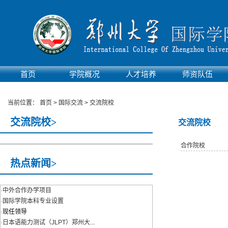
首页
学院概况
人才培养
师资队伍
当前位置：
首页
>
国际交流
>
交流院校
交流院校>
交流院校
合作院校
热点新闻>
·
中外合作办学项目
·
国际学院本科专业设置
·
现任领导
·
日本语能力测试（JLPT）郑州大...