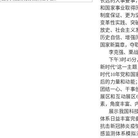
长远的大事要事
和国家事业取得
制度保证、更为
变革性实践、突
放史、社会主义
历史自信、增强
国家新篇章，夺
李克强、栗
下午3时45
新时代”这一主
时代10年党和
后的力量和动能
团结一心、干事
展区和互动展区
素，角度丰富、
展示我国科
体系日益丰富完
抗击新冠肺炎疫
感监测体系模拟