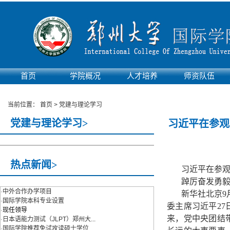
首页
学院概况
人才培养
师资队伍
实验平台
当前位置：
首页
>
党建与理论学习
党建与理论学习>
习近平在参观
热点新闻>
习近平在参观
踔厉奋发勇毅
·
中外合作办学项目
新华社北京9
·
国际学院本科专业设置
委主席习近平2
·
现任领导
来，党中央团结
·
日本语能力测试（JLPT）郑州大...
·
国际学院推荐免试攻读硕士学位...