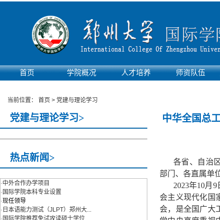
首页
学院概况
人才培养
师资队伍
实验平台
当前位置：
首页
>
党建与理论学习
党建与理论学习>
中华全国总
热点新闻>
各省、自治
部门、各直属单
·
中外合作办学项目
2023年1
·
国际学院本科专业设置
会主义现代化国
·
现任领导
会，是全国广大
·
日本语能力测试（JLPT）郑州大...
·
国际学院推荐免试攻读硕士学位...