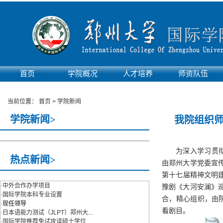
首页
学院概况
人才培养
师资队伍
实验平台
当前位置：
首页
>
学院新闻
学院新闻>
我院组织
为深入学习贯
热点新闻>
由郑州大学党委宣
第十七届精神文明建
·
中外合作办学项目
豫剧《大河安澜》
·
国际学院本科专业设置
合，精心组织，由院
·
现任领导
看剧目。
·
日本语能力测试（JLPT）郑州大...
·
国际学院推荐免试攻读硕士学位...