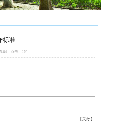
作标准
-04 点击：
270
【
关闭
】