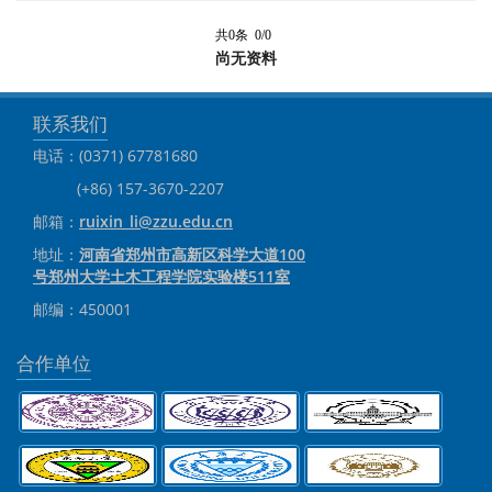
共0条 0/0
尚无资料
联系我们
电话：(0371) 67781680
(+86) 157-3670-2207
邮箱：
ruixin_li@zzu.edu.cn
地址：
河南省郑州市高新区科学大道100
号郑州大学土木工程学院实验楼511室
邮编：450001
合作单位