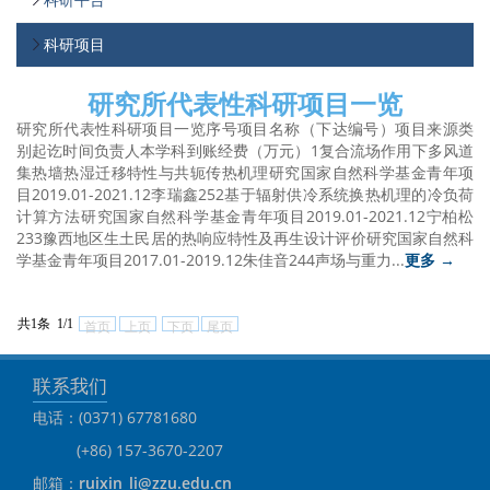
科研项目
​研究所代表性科研项目一览
研究所代表性科研项目一览序号项目名称（下达编号）项目来源类
别起讫时间负责人本学科到账经费（万元）1复合流场作用下多风道
集热墙热湿迁移特性与共轭传热机理研究国家自然科学基金青年项
目2019.01-2021.12李瑞鑫252基于辐射供冷系统换热机理的冷负荷
计算方法研究国家自然科学基金青年项目2019.01-2021.12宁柏松
233豫西地区生土民居的热响应特性及再生设计评价研究国家自然科
学基金青年项目2017.01-2019.12朱佳音244声场与重力...
更多 →
共1条 1/1
首页
上页
下页
尾页
联系我们
电话：(0371) 67781680
(+86) 157-3670-2207
邮箱：
ruixin_li@zzu.edu.cn