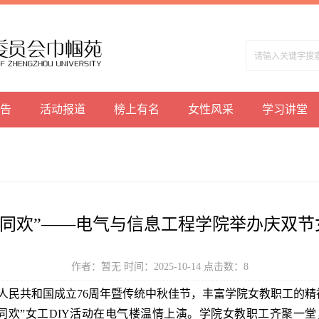
告
活动报道
榜上有名
女性风采
学习讲堂
同欢”——电气与信息工程学院举办庆双节
作者：暂无 时间：2025-10-14 点击数：
8
人民共和国成立
76周年暨传统中秋佳节，丰富学院女教职工的精
同欢”女工DIY活动在电气楼温情上演。学院女教职工齐聚一