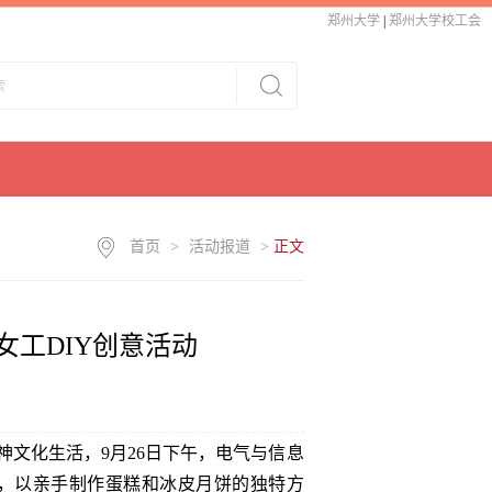
郑州大学
|
郑州大学校工会
首页
>
活动报道
>
正文
女工DIY创意活动
神文化生活，9月26日下午，电气与信息
堂，以亲手制作蛋糕和冰皮月饼的独特方