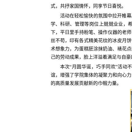
式，共抒家国情怀，同享节日喜悦。
活动在轻松愉快的氛围中拉开帷幕
学、科研、管理等岗位上兢兢业业，
下，平日里手持粉笔、操作仪器的老师
丝不苟，印有各式精美花纹的冰皮月饼
术想象力，为蛋糕胚涂抹奶油、裱花点
己的劳动成果，脸上洋溢着满足与自豪
本次
“月圆华诞，巧手同欢”活动
谊，增强了学院集体的凝聚力和向心力
的高质量发展贡献新的巾帼力量。