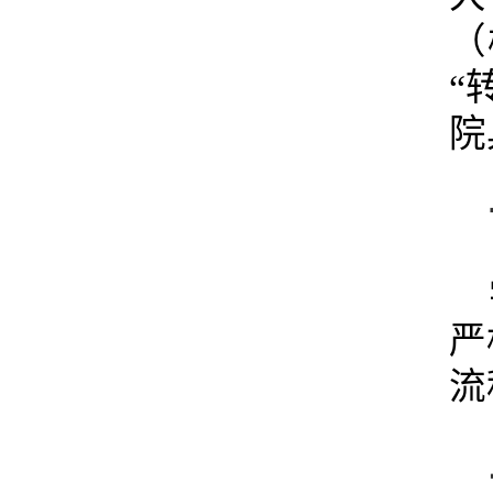
（
“
院
严
流