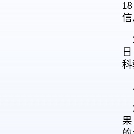
1
信
日
科
果
的