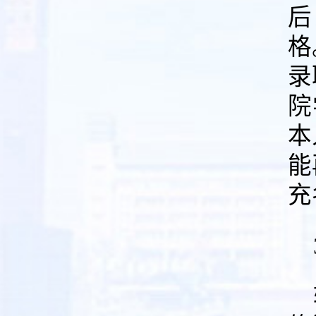
后
格
录
院
本
能
充