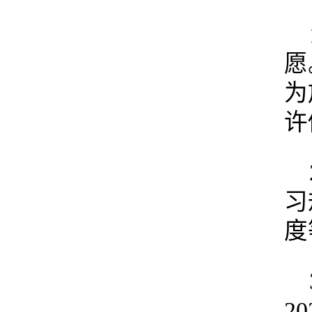
愿
为
许
习
度
2