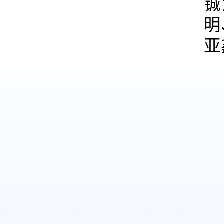
铖
明
亚