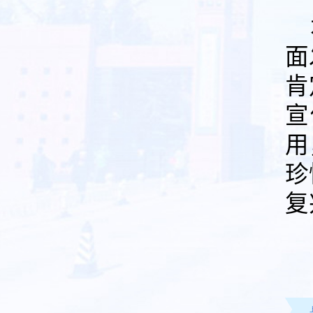
面
肯
宣
用
珍
复