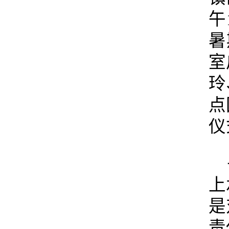
午
暑
室
玲
点
仪
上
是
责