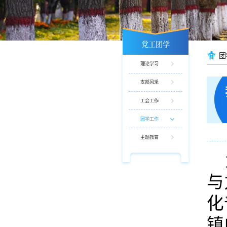
党工团学
团
理论学习
支部风采
工会工作
团学工作
主题教育
与
化
镇