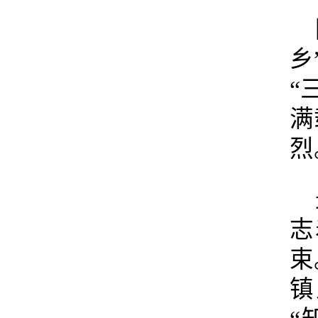
乡
“
满
烈
志
束
镇