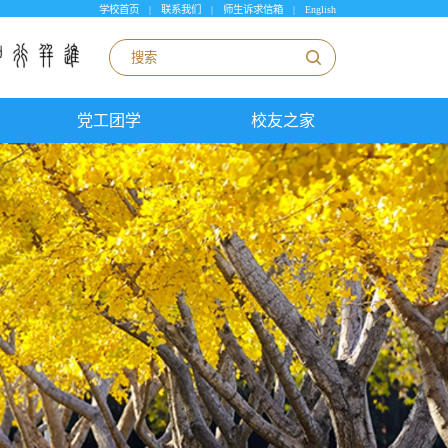
学校首页
|
联系我们
|
师生诉求信箱
|
English
党工团学
校友之家