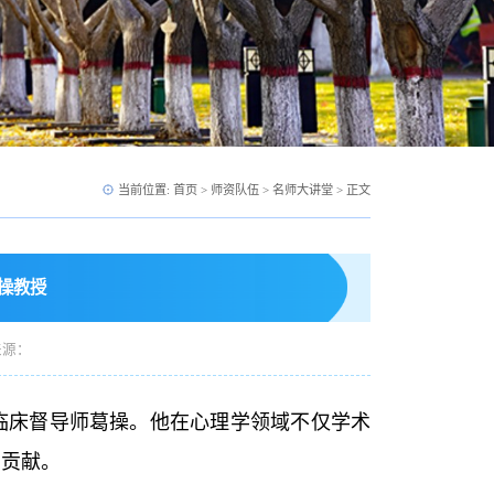
当前位置:
首页
>
师资队伍
>
名师大讲堂
> 正文
操教授
来源：
临床督导师葛操。他在心理学领域不仅学术
出贡献。