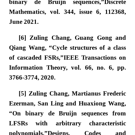
binary de Bruijn sequences,”
Discrete
Mathematics
, vol. 344, issue 6, 112368,
June 2021.
[6] Zuling Chang, Guang Gong and
Qiang Wang, “Cycle structures of a class
of cascaded FSRs,”
IEEE Transactions on
Information Theory
, vol. 66, no. 6, pp.
3766-3774, 2020.
[5] Zuling Chang, Martianus Frederic
Ezerman, San Ling and Huaxiong Wang,
“On binary de Bruijn sequences from
LFSRs with arbitrary characteristic
polynomials,”
Designs, Codes and