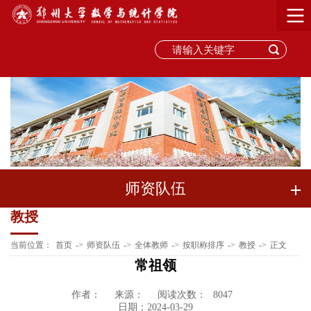
师资队伍
教授
当前位置：
首页
->
师资队伍
->
全体教师
->
按职称排序
->
教授
->
正文
常祖领
作者：
来源：
阅读次数：
8047
日期：2024-03-29